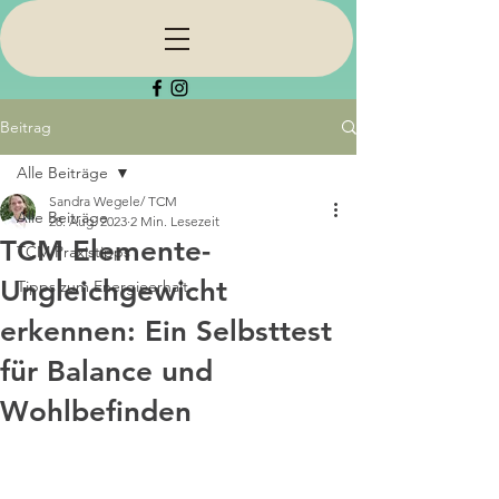
Beitrag
Alle Beiträge
Sandra Wegele/ TCM
Alle Beiträge
28. Aug. 2023
2 Min. Lesezeit
TCM Elemente-
TCM Praxistipps
Ungleichgewicht
Tipps zum Energieerhalt
erkennen: Ein Selbsttest
für Balance und
Wohlbefinden