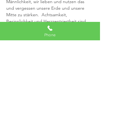
Männlichkeit, wir lieben und nutzen das 
und vergessen unsere Erde und unsere 
Mitte zu stärken.  Achtsamkeit, 
Besinnlichkeit und Herzzentriertheit sind 
unsere Möglichkeiten, um uns mit Yin, der 
Substanz, dem Fühlen,  unserer weiblichen 
Phone
Kraft zu verbinden  
Sonntag den 19.01. 2020 von 11.00 bis 13.00 
Teilnahmegebühr 25 Euro
Anmeldung telefonisch
Mehr anzeigen
Diese Veranstaltung teilen