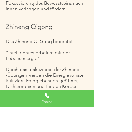
Fokussierung des Bewusstseins nach
innen verlangen und fördern.
Zhineng Qigong
Das Zhineng Qi Gong bedeutet
"Intelligentes Arbeiten mit der
Lebensenergie"
Durch das praktizieren der Zhineng
-Übungen werden die Energievorräte
kultiviert, Energiebahnen geöffnet,
Disharmonien und für den Körper
ungünstige Informationen durch neue
Muster ersetzt.
Phone
Um Erkrankungen vorzubeugen ist es
wichtig ein gesundes Gleichgewicht
von Yin und Yang in allen Phasen des
Lebens zu erhalten.
Die Praxis des Zhineng Qi Gong ist
eine schnelle und wirksame Methode,