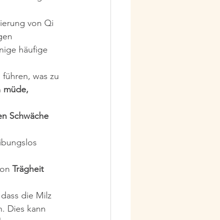
 
ierung von Qi 
gen 
nige häufige 
führen, was zu 
 
müde, 
en Schwäche 
ibungslos 
 
on 
Trägheit 
dass die Milz 
n. Dies kann 