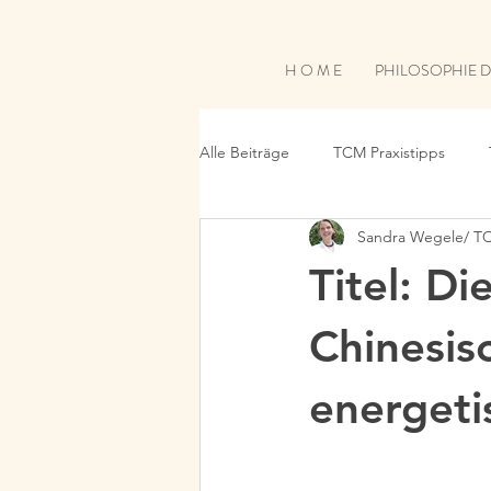
H O M E
PHILOSOPHIE 
Alle Beiträge
TCM Praxistipps
Sandra Wegele/ T
Titel: Di
Chinesis
energeti