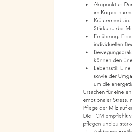
Akupunktur: Dur
im Körper harmo
Kräutermedizin: 
Stärkung der Mi
Ernährung: Eine
individuellen Be
Bewegungsprakt
können den Ener
Lebensstil: Ein
sowie der Umgan
um die energeti
Ursachen für eine e
emotionaler Stress,
Pflege der Milz auf 
Die TCM empfiehlt v
pflegen und zu stärk
Achtsame Ernähr