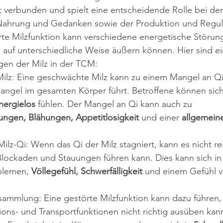
verbunden und spielt eine entscheidende Rolle bei der
Nahrung und Gedanken sowie der Produktion und Regul
rte Milzfunktion kann verschiedene energetische Störun
h auf unterschiedliche Weise äußern können. Hier sind ei
gen der Milz in der TCM:
ilz: Eine geschwächte Milz kann zu einem Mangel an Qi 
ngel im gesamten Körper führt. Betroffene können sich
nergielos
 fühlen. Der Mangel an Qi kann auch zu 
ngen, Blähungen, Appetitlosigkeit
 und einer 
allgemein
ilz-Qi: Wenn das Qi der Milz stagniert, kann es nicht re
 Blockaden und Stauungen führen kann. Dies kann sich in
lemen, 
Völlegefühl, Schwerfälligkeit
 und einem Gefühl v
sammlung: Eine gestörte Milzfunktion kann dazu führen, 
ions- und Transportfunktionen nicht richtig ausüben kan