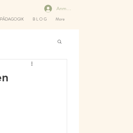
Anmelden
RPÄDAGOGIK
B L O G
More
en