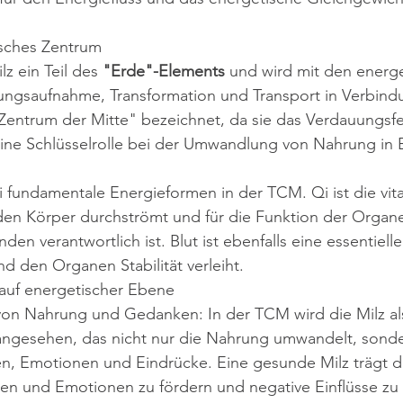
isches Zentrum
lz ein Teil des 
"Erde"-Elements
 und wird mit den energ
ungsaufnahme, Transformation und Transport in Verbind
 "Zentrum der Mitte" bezeichnet, da sie das Verdauungs
eine Schlüsselrolle bei der Umwandlung von Nahrung in E
i fundamentale Energieformen in der TCM. Qi ist die vita
den Körper durchströmt und für die Funktion der Organ
en verantwortlich ist. Blut ist ebenfalls eine essentielle
 den Organen Stabilität verleiht.
 auf energetischer Ebene
von Nahrung und Gedanken: In der TCM wird die Milz al
angesehen, das nicht nur die Nahrung umwandelt, sonde
, Emotionen und Eindrücke. Eine gesunde Milz trägt da
en und Emotionen zu fördern und negative Einflüsse zu 