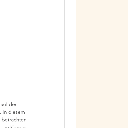
auf der 
. In diesem 
M betrachten 
t im Körper 