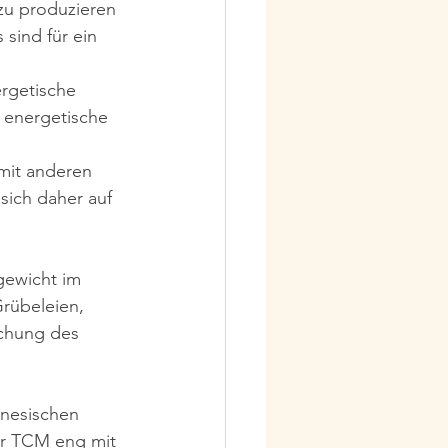
 zu produzieren 
sind für ein 
rgetische 
 energetische 
mit anderen 
ich daher auf 
gewicht im 
rübeleien, 
chung des 
inesischen 
er TCM eng mit 